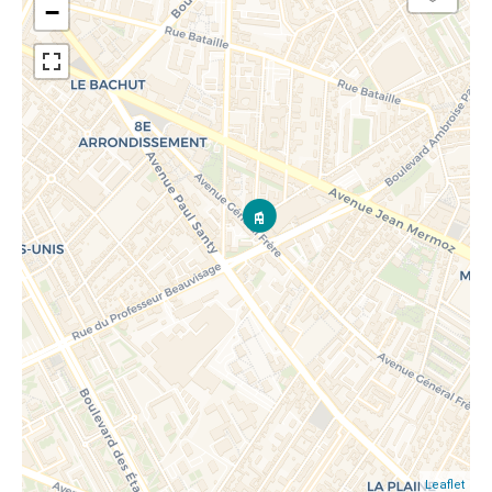
−
Leaflet